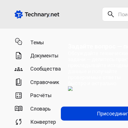
Темы
Задайте вопрос — п
Обсуждайте технически
Документы
задачи — делитесь прак
прикладывайте исходн
Сообщества
данные и получайте
проверяемые ответы
Справочник
быстро и актуально.
Расчёты
Словарь
Присоедини
Конвертер