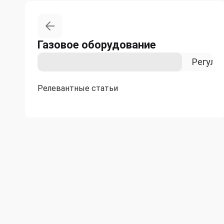
Газовое оборудование
Газорегуляторные установки
Регуля
Релевантные статьи