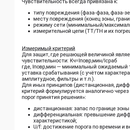
Чувствительность всегда привязана к:
типу повреждения (фаза-фаза, фаза-зем
месту повреждения (конец зоны, грани
режиму сети (минимальный/максимальн
измерительной цепи (ТТ/ТН и их погр
Измеримый критерий
Для защит, где решающей величиной являе
чувствительности: Кч=Iповр,мин/Iсраб
где, Iповр,мин — минимальный ожидаемый т
уставка срабатывания (с учётом характер
амплитудное, фильтры и т.п.).
Для иных принципов (дистанционная, дифф
критерий формулируется аналогично через
порог принятия решения»:
дистанционная: запас по границе зоны
дифференциальная: превышение диффе
характеристикой;
U/f: достижение порога по времени и в