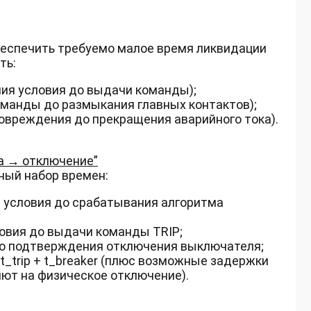
еспечить требуемо малое время ликвидации
ть:
ия условия до выдачи команды);
манды до размыкания главных контактов);
повреждения до прекращения аварийного тока).
а → отключение”
ный набор времен:
я условия до срабатывания алгоритма
ловия до выдачи команды TRIP;
до подтверждения отключения выключателя;
 t_trip + t_breaker (плюс возможные задержки
яют на физическое отключение).