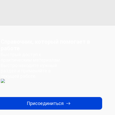
Справочник, который помогает в
работе
Быстрый доступ к
практическим материалам.
Быстро находите нужный
раздел и применяйте в
текущей работе.
Присоединиться