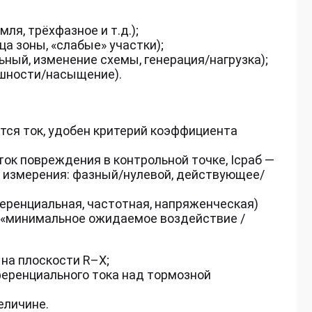
ля, трёхфазное и т.д.);
ца зоны, «слабые» участки);
ый, изменение схемы, генерация/нагрузка);
ешности/насыщение).
тся ток, удобен критерий коэффициента
ок повреждения в контрольной точке, Iсраб —
а измерения: фазный/нулевой, действующее/
еренциальная, частотная, напряженческая)
 «минимальное ожидаемое воздействие /
 на плоскости R–X;
ренциального тока над тормозной
еличине.