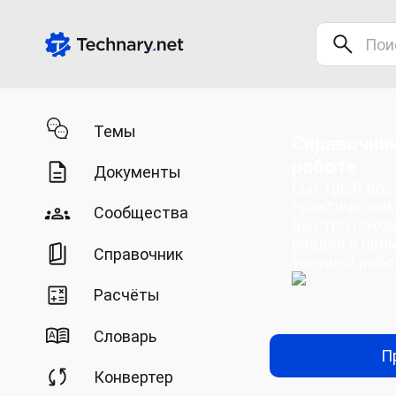
Темы
Справочник
работе
Документы
Быстрый дост
практическим
Сообщества
Быстро нахо
раздел и при
Справочник
текущей рабо
Расчёты
Словарь
П
Конвертер