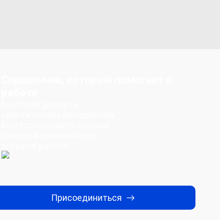
Справочник, который помогает в
работе
Быстрый доступ к
практическим материалам.
Быстро находите нужный
раздел и применяйте в
текущей работе.
Присоединиться