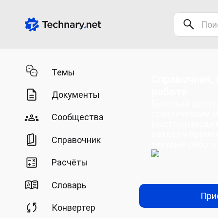
Темы
Справочник,
работе
Документы
Быстрый досту
практическим м
Сообщества
Быстро находи
раздел и приме
Справочник
текущей работе
Расчёты
Словарь
При
Конвертер