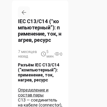
IEC C13/C14 (“ко
мпьютерный”): п
рименение, ток, н
агрев, ресурс
7 месяцев
5
0
назад
мин.
Разъём IEC C13/C14
(“компьютерный”):
применение, ток,
нагрев, ресурс
Определение и
состав пары
C13 — соединитель
на кабеле (connector),