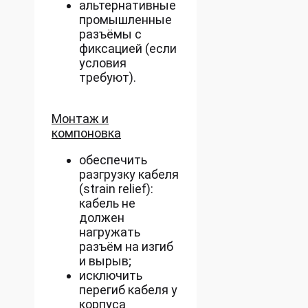
альтернативные
промышленные
разъёмы с
фиксацией (если
условия
требуют).
Монтаж и
компоновка
обеспечить
разгрузку кабеля
(strain relief):
кабель не
должен
нагружать
разъём на изгиб
и вырыв;
исключить
перегиб кабеля у
корпуса