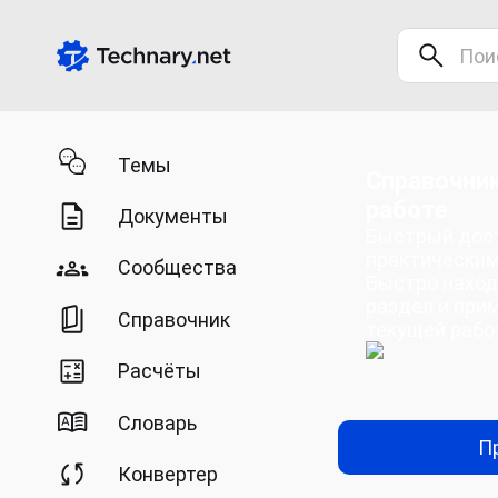
Темы
Справочник
работе
Документы
Быстрый дост
практическим
Сообщества
Быстро нахо
раздел и при
Справочник
текущей рабо
Расчёты
Словарь
П
Конвертер