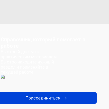
Справочник, который помогает в
работе
Быстрый доступ к
практическим материалам.
Быстро находите нужный
раздел и применяйте в
текущей работе.
Присоединиться