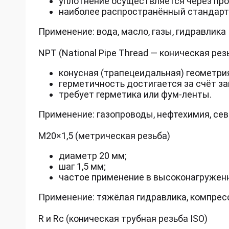
уплотнение осуществляется через про
наиболее распространённый стандарт 
Применение: вода, масло, газы, гидравлика
NPT (National Pipe Thread — коническая рез
конусная (трапецеидальная) геометри
герметичность достигается за счёт з
требует герметика или фум-ленты.
Применение: газопроводы, нефтехимия, се
М20×1,5 (метрическая резьба)
диаметр 20 мм;
шаг 1,5 мм;
частое применение в высоконагружен
Применение: тяжёлая гидравлика, компре
R и Rc (коническая трубная резьба ISO)