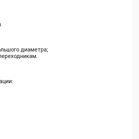
ы
ольшого диаметра;
переходникам.
ации: