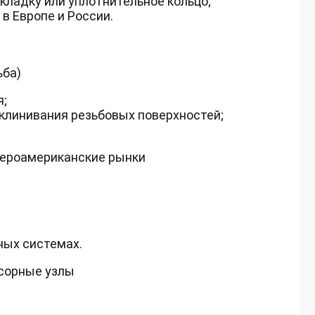
кладку или уплотнительное кольцо;
в Европе и России.
ьба)
я;
аклинивания резьбовых поверхностей;
вероамериканские рынки
ных системах.
ссорные узлы