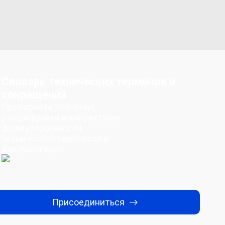
Словарь технических терминов и
сокращений
Проверяйте значения,
расшифровки и корректные
формулировки для
технической переписки и
документации.
Присоединиться