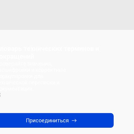
ловарь технических терминов и
окращений
роверяйте значения,
асшифровки и корректные
ормулировки для
ехнической переписки и
окументации.
Присоединиться