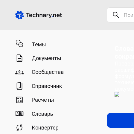
Темы
Слова
сокра
Документы
Провер
расшиф
Сообщества
формул
технич
Справочник
докуме
Расчёты
Словарь
Конвертер