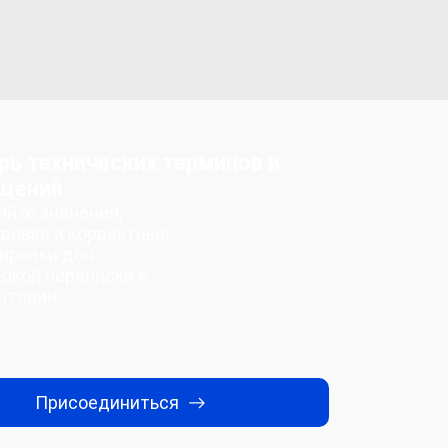
рь технических терминов и
щений
йте значения,
ровки и корректные
ировки для
ской переписки и
нтации.
Присоединиться