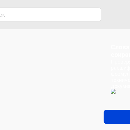
Слова
сокра
Проверя
расшиф
формул
техниче
докуме