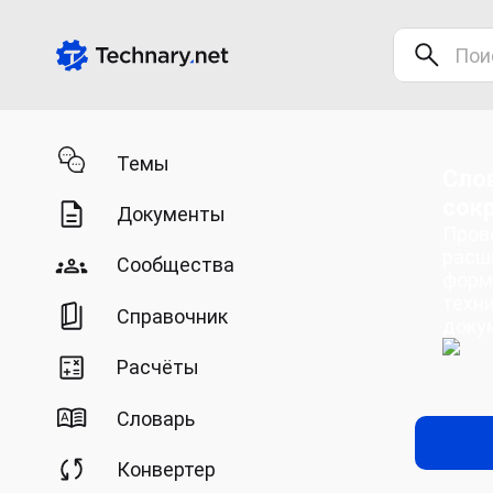
Темы
Сло
сок
Документы
Пров
расш
Сообщества
форм
техн
Справочник
доку
Расчёты
Словарь
Конвертер