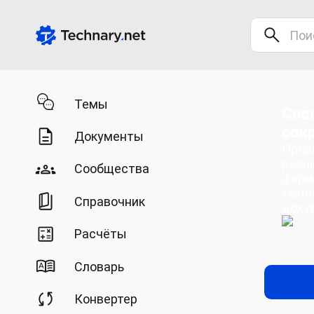
Темы
Сло
сок
Документы
Пров
расш
Сообщества
форм
техн
Справочник
доку
Расчёты
Словарь
Конвертер