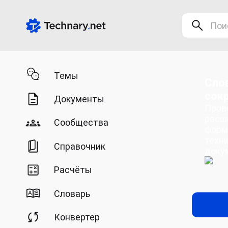
Темы
Сло
сок
Документы
Пров
расш
Сообщества
форм
техн
Справочник
доку
Расчёты
Словарь
Конвертер