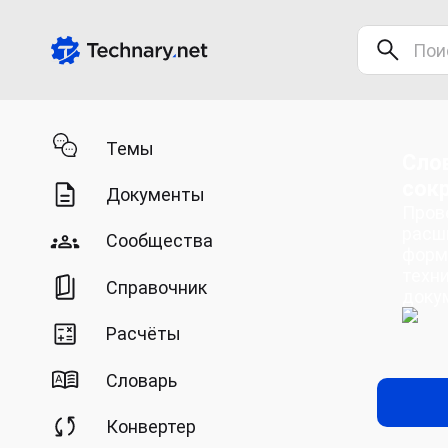
Темы
Сло
сок
Документы
Пров
расш
Сообщества
форм
техн
Справочник
доку
Расчёты
Словарь
Конвертер