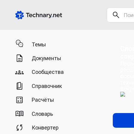
Темы
Сло
сок
Документы
Пров
расш
Сообщества
форм
техн
Справочник
доку
Расчёты
Словарь
Конвертер