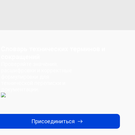
Словарь технических терминов и
сокращений
Проверяйте значения,
расшифровки и корректные
формулировки для
технической переписки и
документации.
Присоединиться