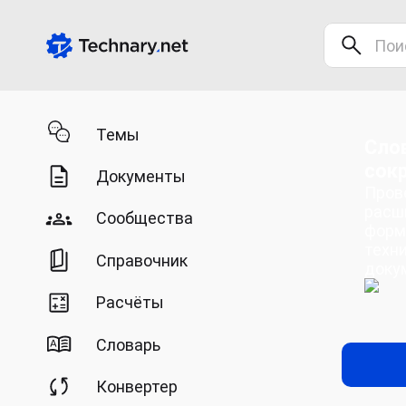
Темы
Сло
сок
Документы
Пров
расш
Сообщества
форм
техн
Справочник
доку
Расчёты
Словарь
Конвертер