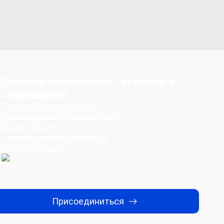
Словарь технических терминов и
сокращений
Проверяйте значения,
расшифровки и корректные
формулировки для
технической переписки и
документации.
Присоединиться