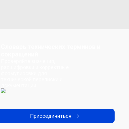
Словарь технических терминов и
сокращений
Проверяйте значения,
расшифровки и корректные
формулировки для
технической переписки и
документации.
Присоединиться