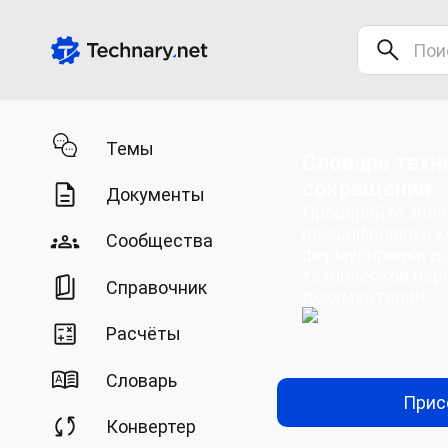
Темы
Словарь техн
сокращений
Документы
Проверяйте знач
расшифровки и 
Сообщества
формулировки д
технической пер
Справочник
документации.
Расчёты
Словарь
Прис
Конвертер