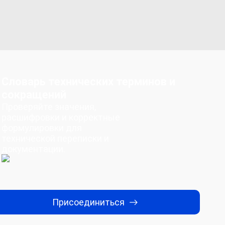
Словарь технических терминов и
сокращений
Проверяйте значения,
расшифровки и корректные
формулировки для
технической переписки и
документации.
Присоединиться