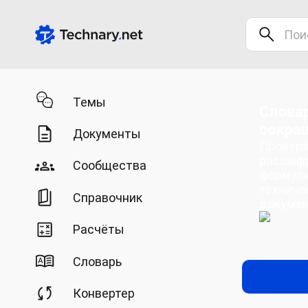
Темы
Словар
сокра
Документы
Проверя
расшифр
Сообщества
формули
техниче
Справочник
докумен
Расчёты
Словарь
Конвертер