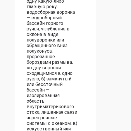
одну какую-либо
главную реку;
водосборная воронка
— водосборный
бассейн горного
ручья, углубление в
склоне в виде
полуворонки или
обращенного вниз
полуконуса,
прорезанное
бороздами размыва,
ко дну воронки
сходящимися в одно
русло; б) замкнутый
или бессточный
бассейн —
изолированная
область
внутриматерикового
стока, лишенная связи
через речные
системы с океаном; в)
искусственный или