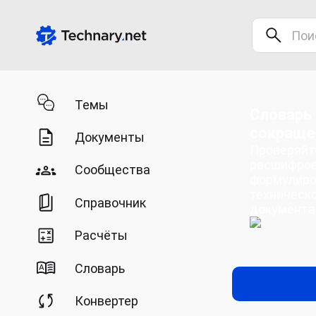
Темы
Словарь 
сокраще
Документы
Проверяйте
расшифров
Сообщества
формулиро
техническо
Справочник
документа
Расчёты
Словарь
Конвертер