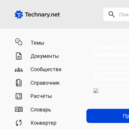
Темы
Словарь те
сокращени
Документы
Проверяйте зн
расшифровки 
Сообщества
формулировки
технической п
Справочник
документации
Расчёты
Словарь
Пр
Конвертер