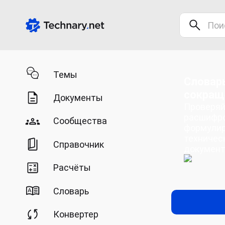
Темы
Словарь
сокращ
Документы
Проверяй
расшифро
Сообщества
формулир
техничес
Справочник
документ
Расчёты
Словарь
Конвертер