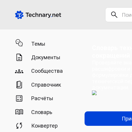
Темы
Словарь тех
сокращений
Документы
Проверяйте зна
расшифровки и
Сообщества
формулировки 
технической пе
Справочник
документации.
Расчёты
Словарь
При
Конвертер