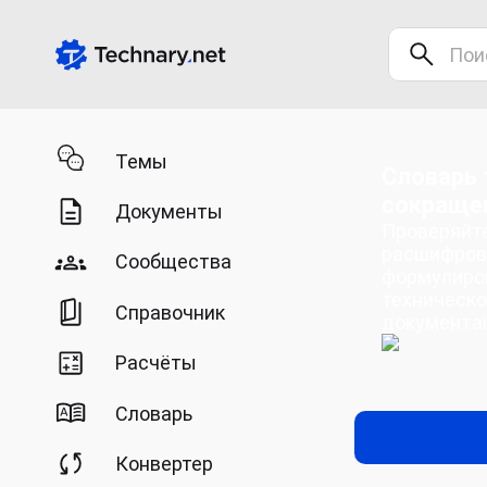
Темы
Словарь 
сокраще
Документы
Проверяйте
расшифров
Сообщества
формулиро
техническо
Справочник
документа
Расчёты
Словарь
Конвертер