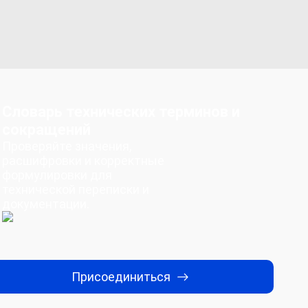
Словарь технических терминов и
сокращений
Проверяйте значения,
расшифровки и корректные
формулировки для
технической переписки и
документации.
Присоединиться