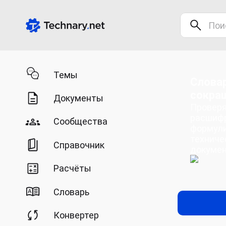
Темы
Словар
сокра
Документы
Проверя
расшифр
Сообщества
формули
техниче
Справочник
докумен
Расчёты
Словарь
Конвертер