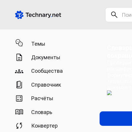
Темы
Словарь
сокращ
Документы
Проверяйт
расшифро
Сообщества
формулир
техническ
Справочник
документ
Расчёты
Словарь
Конвертер