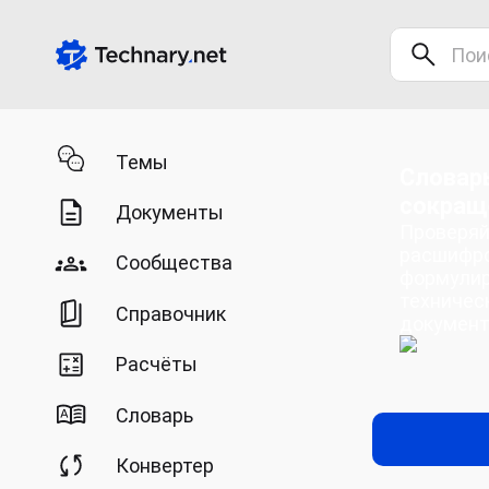
Темы
Словарь
сокращ
Документы
Проверяй
расшифро
Сообщества
формулир
техничес
Справочник
документ
Расчёты
Словарь
Конвертер