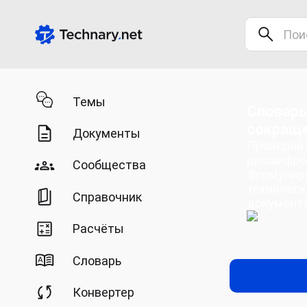
Темы
Словарь
сокращ
Документы
Проверяйт
расшифро
Сообщества
формулир
техническ
Справочник
документ
Расчёты
Словарь
Конвертер