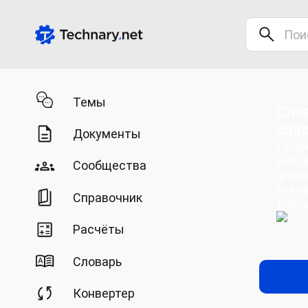
Темы
Сло
сок
Документы
Пров
расш
Сообщества
форм
техн
Справочник
доку
Расчёты
Словарь
Конвертер