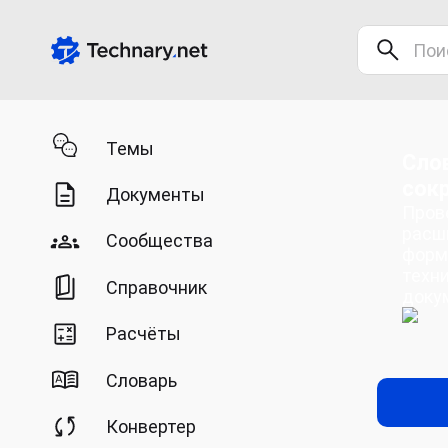
Темы
Сло
сок
Документы
Пров
расш
Сообщества
форм
техн
Справочник
доку
Расчёты
Словарь
Конвертер