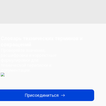
Словарь технических терминов и
сокращений
Проверяйте значения,
расшифровки и корректные
формулировки для
технической переписки и
документации.
Присоединиться