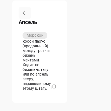
Апсель
Морской
косой парус
(продольный)
между грот- и
бизань
мачтами.
Ходит по
бизань-штагу
или по апсель
лееру,
параллельному
этому штагу.