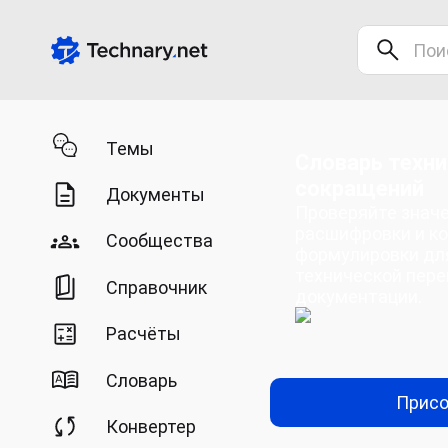
Темы
Словарь техни
сокращений
Документы
Проверяйте значе
расшифровки и к
Сообщества
формулировки дл
технической пере
Справочник
документации.
Расчёты
Словарь
Присо
Конвертер