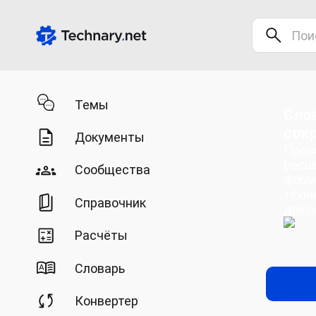
Темы
Сло
сок
Документы
Пров
расш
Сообщества
форм
техн
Справочник
доку
Расчёты
Словарь
Конвертер