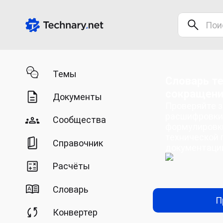
Темы
Словарь те
сокращен
Документы
Проверяйте з
расшифровки
Сообщества
формулировк
технической 
Справочник
документаци
Расчёты
Словарь
П
Конвертер