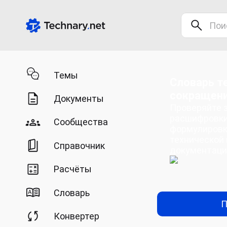
Темы
Словарь т
сокращен
Документы
Проверяйте з
расшифровки
Сообщества
формулировк
технической 
Справочник
документаци
Расчёты
Словарь
П
Конвертер