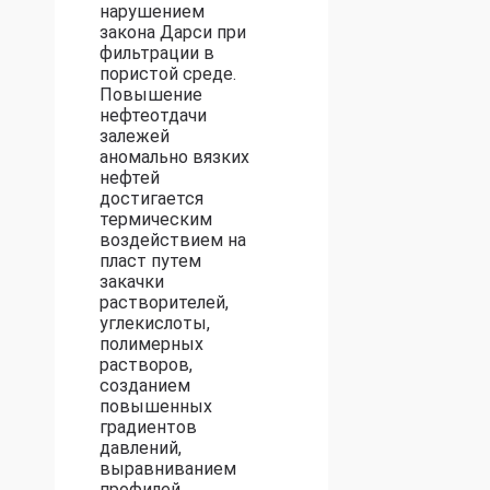
нарушением
закона Дарси при
фильтрации в
пористой среде.
Повышение
нефтеотдачи
залежей
аномально вязких
нефтей
достигается
термическим
воздействием на
пласт путем
закачки
растворителей,
углекислоты,
полимерных
растворов,
созданием
повышенных
градиентов
давлений,
выравниванием
профилей