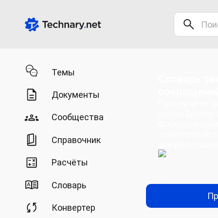
Темы
Словарь те
сокращени
Документы
Проверяйте зн
расшифровки 
Сообщества
формулировки
технической п
Справочник
документации
Расчёты
Словарь
Пр
Конвертер