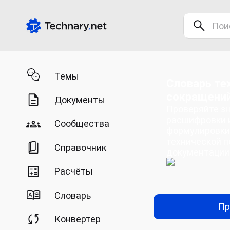
Темы
Словарь те
сокращени
Документы
Проверяйте зн
расшифровки 
Сообщества
формулировки
технической п
Справочник
документации
Расчёты
Словарь
Пр
Конвертер