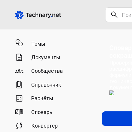
Темы
Словар
сокра
Документы
Проверяй
расшифр
Сообщества
формули
техничес
Справочник
докумен
Расчёты
Словарь
Конвертер