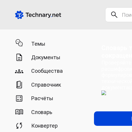
Темы
Словарь т
сокращен
Документы
Проверяйте 
расшифровк
Сообщества
формулиров
технической
Справочник
документац
Расчёты
Словарь
Конвертер