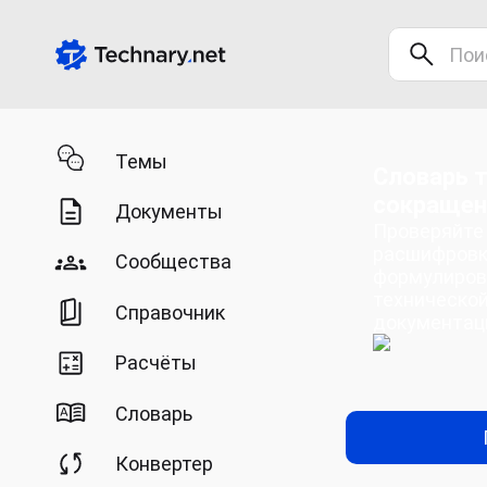
Темы
Словарь т
сокращен
Документы
Проверяйте 
расшифровк
Сообщества
формулиров
технической
Справочник
документац
Расчёты
Словарь
Конвертер