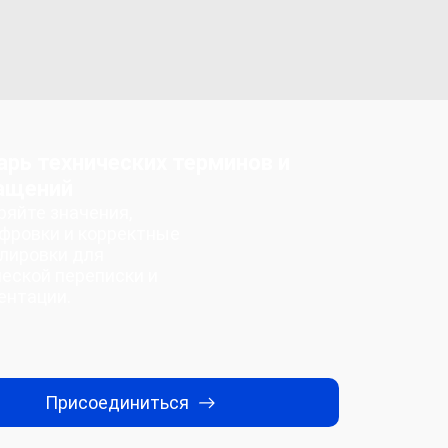
арь технических терминов и
ащений
ряйте значения,
фровки и корректные
лировки для
ческой переписки и
ентации.
Присоединиться