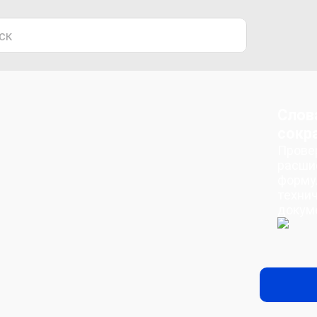
Слов
сокр
Прове
расши
форму
техни
докум