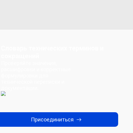
Словарь технических терминов и
сокращений
Проверяйте значения,
расшифровки и корректные
формулировки для
технической переписки и
документации.
Присоединиться