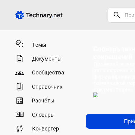
Темы
Словарь тех
сокращений
Документы
Проверяйте зна
расшифровки и 
Сообщества
формулировки 
технической пе
Справочник
документации.
Расчёты
Словарь
При
Конвертер