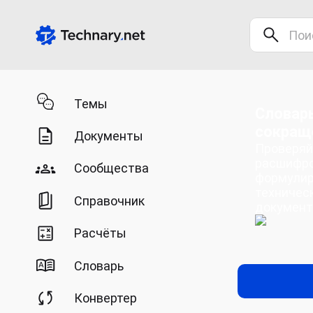
Темы
Словарь
сокращ
Документы
Проверяй
расшифро
Сообщества
формулир
техничес
Справочник
документ
Расчёты
Словарь
Конвертер